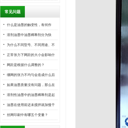
常见问题
什么是油墨的触变性，有何作
用？
溶剂油墨中油墨稀释剂分为快
干、中干和慢干型，这些类型分
为什么不同型号、不同用途、不
别在什么情况下使用？
同供应商的油墨必须使用不同的
正常张力下网距的大小会影响什
油墨稀释剂？当油墨稀释剂用
么？
网距是根据什么调整的？
错，会产生什么后果？
绷网的张力不均匀会造成什么后
果？
如果油墨质量没有问题，那么在
丝印过程中有气泡产生是由哪些
溶剂性油墨中的油墨稀释剂是起
原因造成的？怎么解决？
什么作用？
油墨在使用前还未搅拌就加慢干
水对不对？为什么？
丝网印刷中有哪五个变量？