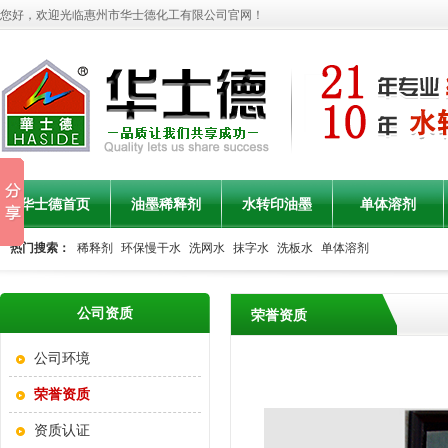
您好，欢迎光临惠州市华士德化工有限公司官网！
华士德首页
油墨稀释剂
水转印油墨
单体溶剂
热门搜索：
稀释剂
环保慢干水
洗网水
抹字水
洗板水
单体溶剂
联系华士德
水转印油墨产品
公司资质
荣誉资质
公司环境
荣誉资质
资质认证