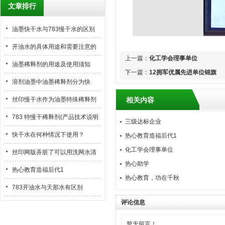
文章排行
油墨快干水与783慢干水的区别
开油水的具体用途和需要注意的
上一篇：
化工学会理事单位
地方
油墨稀释剂的用途及使用须知
下一篇：
12拥军优属先进单位锦旗
溶剂油墨中油墨稀释剂分为快
干、中干和慢干型，这些类型分
丝印慢干水作为油墨特殊稀释剂
相关内容
别在什么情况下使用？
的使用方法
783 特慢干稀释剂(产品技术说明
三级达标企业
书-msds)
快干水在何种情况下使用？
热心教育造福后代1
化工学会理事单位
丝印网版弄脏了可以用洗网水清
热心助学
洗网版
热心教育造福后代1
热心教育，功在千秋
783开油水与天那水有区别
评论信息
暂无留言！